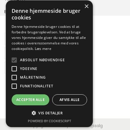
×
Denne hjemmeside bruger
BATO ProfTool
cookies
Denne hjemmeside bruger cookies til at
forbedre brugeroplevelsen. Ved at bruge
Yderligere information
vores hjemmeside giver du samtykke til alle
cookies i overensstemmelse med vores
cookiepolitik.
Læs mere
Brand
ABSOLUT NØDVENDIGE
Reviews
YDEEVNE
MÅLRETNING
FUNKTIONALITET
ACCEPTER ALLE
AFVIS ALLE
VIS DETALJER
POWERED BY COOKIESCRIPT
Copyright © 2026
Jydsk Værktøjssalg