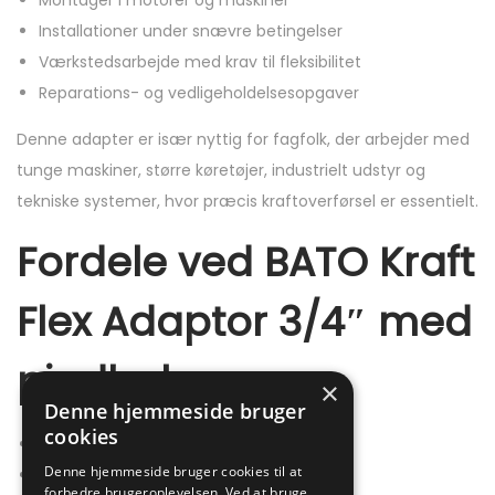
Montager i motorer og maskiner
Installationer under snævre betingelser
Værkstedsarbejde med krav til fleksibilitet
Reparations- og vedligeholdelsesopgaver
Denne adapter er især nyttig for fagfolk, der arbejder med
tunge maskiner, større køretøjer, industrielt udstyr og
tekniske systemer, hvor præcis kraftoverførsel er essentielt.
Fordele ved BATO Kraft
Flex Adaptor 3/4″ med
pindhul
×
Denne hjemmeside bruger
cookies
Fleksibel funktion med forbedret adgang
Denne hjemmeside bruger cookies til at
Pindhul for sikker og stabil fastgørelse
forbedre brugeroplevelsen. Ved at bruge