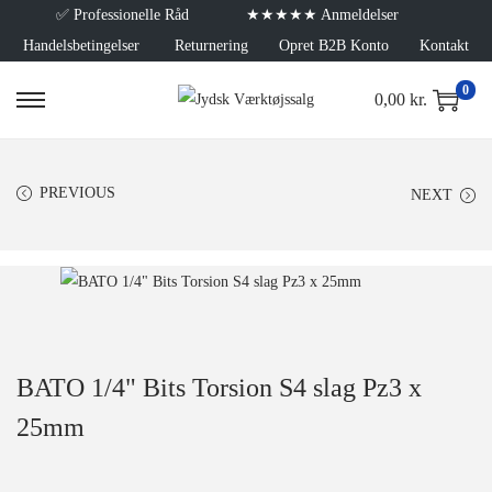
✅
Professionelle Råd
★★★★★ Anmeldelser
Handelsbetingelser
Returnering
Opret B2B Konto
Kontakt
0
0,00
kr.
PREVIOUS
NEXT
BATO 1/4" Bits Torsion S4 slag Pz3 x
25mm