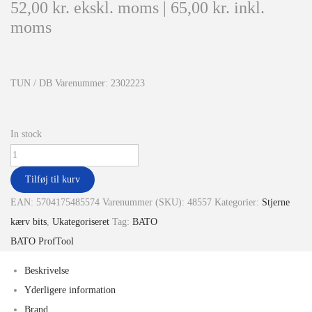
52,00
kr.
ekskl. moms |
65,00
kr.
inkl.
moms
TUN / DB Varenummer: 2302223
In stock
Tilføj til kurv
EAN:
5704175485574
Varenummer (SKU):
48557
Kategorier:
Stjerne
kærv bits
,
Ukategoriseret
Tag:
BATO
BATO ProfTool
Beskrivelse
Yderligere information
Brand