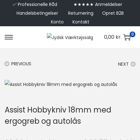
✅
Professionelle Råd
★★★★★ Anmeldelser
Handelsbetingelser
Returnering
Opret B2B
Konto
Kontakt
0
0,00
kr.
PREVIOUS
NEXT
Assist Hobbykniv 18mm med
ergogreb og autolås