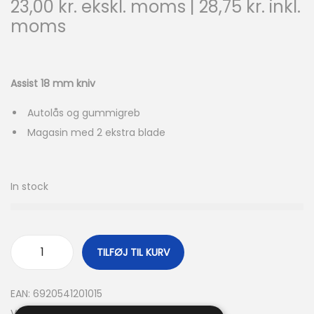
23,00
kr.
ekskl. moms |
28,75
kr.
inkl.
moms
Assist 18 mm kniv
Autolås og gummigreb
Magasin med 2 ekstra blade
In stock
TILFØJ TIL KURV
EAN:
6920541201015
Varenummer (SKU):
408030