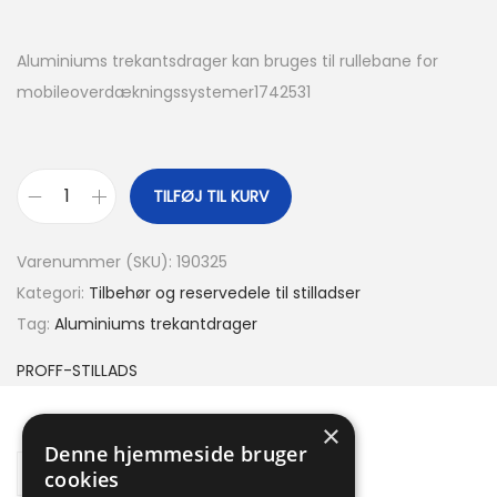
Aluminiums trekantsdrager kan bruges til rullebane for
mobileoverdækningssystemer1742531
TILFØJ TIL KURV
Varenummer (SKU):
190325
Kategori:
Tilbehør og reservedele til stilladser
Tag:
Aluminiums trekantdrager
PROFF-STILLADS
×
Denne hjemmeside bruger
Description
cookies