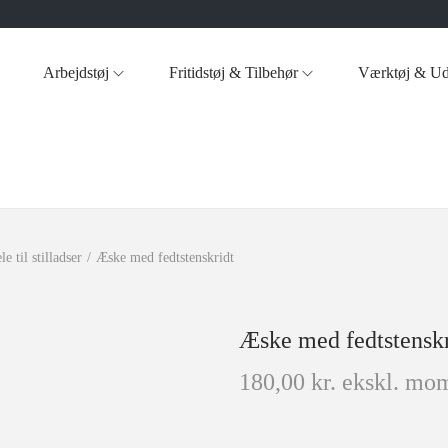
Arbejdstøj
Fritidstøj & Tilbehør
Værktøj & Ud
e til stilladser
/
Æske med fedtstenskridt
Æske med fedtstenskr
180,00
kr.
ekskl. mom