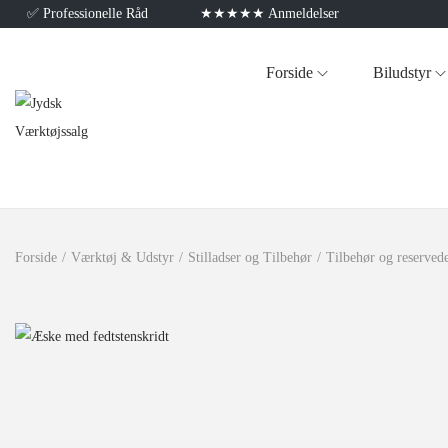
✅
Professionelle Råd
★★★★★ Anmeldelser
Forside
Biludstyr
Forside
/
Værktøj & Udstyr
/
Stilladser og Tilbehør
/
Tilbehør og reservedel