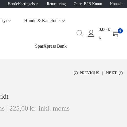
Handelsbetingelser
Returnering
Opret B2B Konto
Kontakt
styr
Hunde & Kattefoder
0,00
k
0
r.
SparXpress Bank
PREVIOUS
NEXT
idt
s |
225,00
kr.
inkl. moms