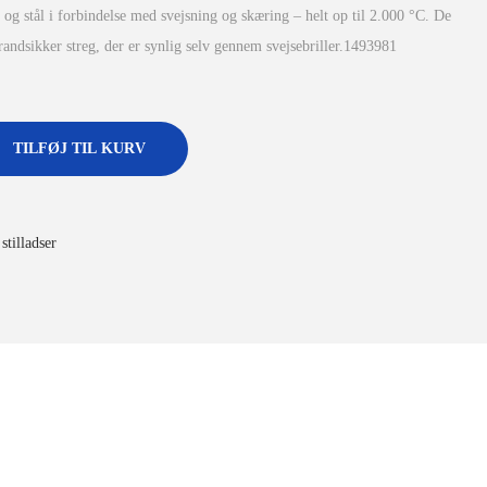
 og stål i forbindelse med svejsning og skæring – helt op til 2.000 °C. De
andsikker streg, der er synlig selv gennem svejsebriller.1493981
TILFØJ TIL KURV
stilladser