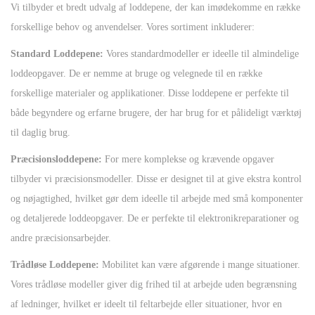
Vi tilbyder et bredt udvalg af loddepene, der kan imødekomme en række
forskellige behov og anvendelser. Vores sortiment inkluderer:
Standard Loddepene:
Vores standardmodeller er ideelle til almindelige
loddeopgaver. De er nemme at bruge og velegnede til en række
forskellige materialer og applikationer. Disse loddepene er perfekte til
både begyndere og erfarne brugere, der har brug for et pålideligt værktøj
til daglig brug.
Præcisionsloddepene:
For mere komplekse og krævende opgaver
tilbyder vi præcisionsmodeller. Disse er designet til at give ekstra kontrol
og nøjagtighed, hvilket gør dem ideelle til arbejde med små komponenter
og detaljerede loddeopgaver. De er perfekte til elektronikreparationer og
andre præcisionsarbejder.
Trådløse Loddepene:
Mobilitet kan være afgørende i mange situationer.
Vores trådløse modeller giver dig frihed til at arbejde uden begrænsning
af ledninger, hvilket er ideelt til feltarbejde eller situationer, hvor en