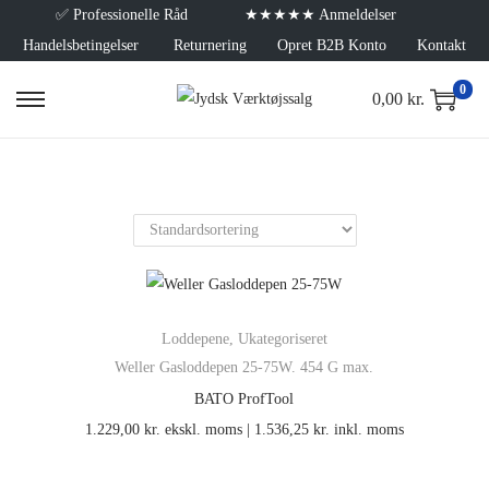
✅
Professionelle Råd
★★★★★ Anmeldelser
Handelsbetingelser
Returnering
Opret B2B Konto
Kontakt
0
0,00
kr.
Loddepene
,
Ukategoriseret
Weller Gasloddepen 25-75W. 454 G max.
BATO ProfTool
1.229,00
kr.
ekskl. moms |
1.536,25
kr.
inkl. moms