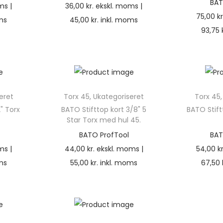
BAT
ms |
36,00
kr.
ekskl. moms |
75,00
kr
ms
45,00
kr.
inkl. moms
93,75
eret
Torx 45
,
Ukategoriseret
Torx 45
" Torx
BATO Stifttop kort 3/8" 5
BATO Stift
Star Torx med hul 45.
BATO ProfTool
BAT
ms |
44,00
kr.
ekskl. moms |
54,00
kr
ms
55,00
kr.
inkl. moms
67,50