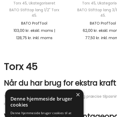
Torx 45
,
Ukategoriseret
Torx 45
,
Ukategoris
BATO Stifttop lang 1/2" Torx
BATO Stifttop lang 3/
45.
45.
BATO ProfTool
BATO ProfTool
103,00
kr.
ekskl. moms |
62,00
kr.
ekskl. mo
128,75
kr.
inkl. moms
77,50
kr.
inkl. mo
Torx 45
Når du har brug for ekstra kraft
×
Torx 45 bits er kendt for deres høje styrke og præcise tilpasni
Denne hjemmeside bruger
og auto-branchen.
cookies
Denne hjemmeside bruger cookies til at
Velegnet til tunge montageop