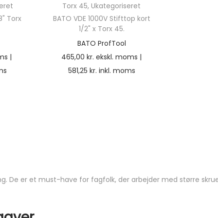
eret
Torx 45
,
Ukategoriseret
8" Torx
BATO VDE 1000V Stifttop kort
1/2" x Torx 45.
BATO ProfTool
ms |
465,00
kr.
ekskl. moms |
ms
581,25
kr.
inkl. moms
ng. De er et must-have for fagfolk, der arbejder med større skruer
gaver