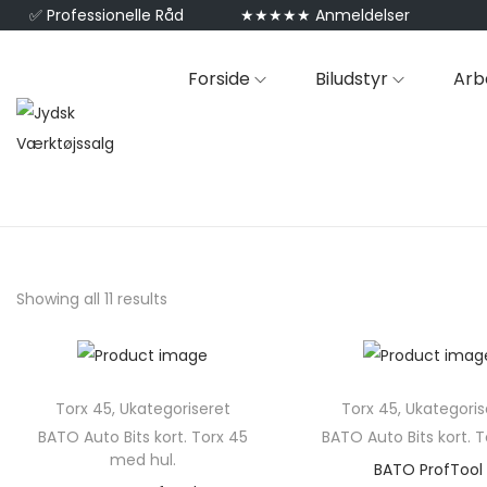
✅
Professionelle Råd
★★★★★ Anmeldelser
Forside
Biludstyr
Arb
Showing all 11 results
Torx 45
,
Ukategoriseret
Torx 45
,
Ukategoris
BATO Auto Bits kort. Torx 45
BATO Auto Bits kort. T
med hul.
BATO ProfTool