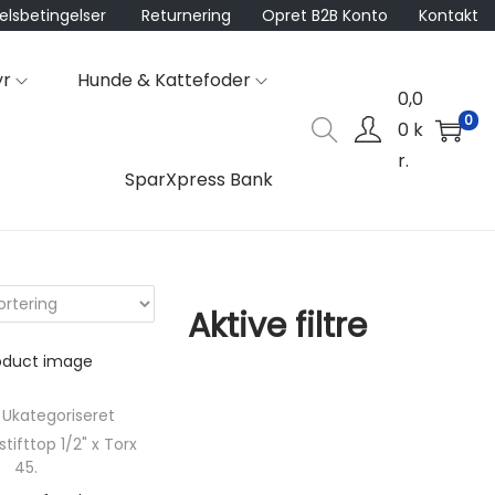
lsbetingelser
Returnering
Opret B2B Konto
Kontakt
yr
Hunde & Kattefoder
0,0
0
0
k
r.
SparXpress Bank
Aktive filtre
,
Ukategoriseret
tifttop 1/2" x Torx
45.