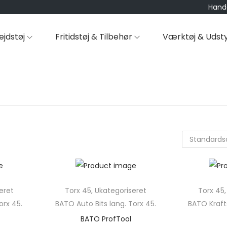
Hande
ejdstøj
Fritidstøj & Tilbehør
Værktøj & Udst
eret
Torx 45
,
Ukategoriseret
Torx 45
orx 45.
BATO Auto Bits lang. Torx 45.
BATO Krafts
BATO ProfTool