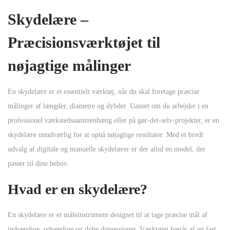
Skydelære –
Præcisionsværktøjet til
nøjagtige målinger
En skydelære er et essentielt værktøj, når du skal foretage præcise
målinger af længder, diametre og dybder. Uanset om du arbejder i en
professionel værkstedssammenhæng eller på gør-det-selv-projekter, er en
skydelære uundværlig for at opnå nøjagtige resultater. Med et bredt
udvalg af digitale og manuelle skydelærer er der altid en model, der
passer til dine behov.
Hvad er en skydelære?
En skydelære er et måleinstrument designet til at tage præcise mål af
indvendige, udvendige og dybe dimensioner. Værktøjet består af en fast