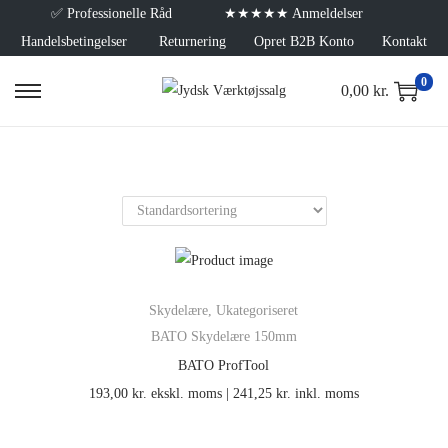
✅
Professionelle Råd
★★★★★ Anmeldelser
Handelsbetingelser
Returnering
Opret B2B Konto
Kontakt
0
0,00
kr.
Skydelære
,
Ukategoriseret
BATO Skydelære 150mm
BATO ProfTool
193,00
kr.
ekskl. moms |
241,25
kr.
inkl. moms