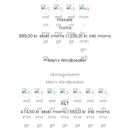
Fristads
Trofta
989,00
kr.
ekskl. moms |
1.236,25
kr.
inkl. moms
Ukategoriseret
Men’s Windbreaker
R&T
474,50
kr.
ekskl. moms |
593,13
kr.
inkl. moms