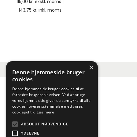
115,00
kr.
ekskl. moms |
143,75
kr.
inkl. moms
×
Denne hjemmeside bruger
cookies
Denne hjemmeside bruger cookies til at
forbedre brugeroplevelsen. Ved at bruge
vores hjemmeside giver du samtykke til alle
cookies i overensstemmelse med vores
cookiepolitik.
Læs mere
ABSOLUT NØDVENDIGE
YDEEVNE