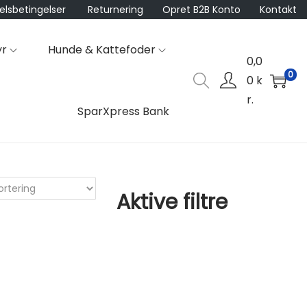
lsbetingelser
Returnering
Opret B2B Konto
Kontakt
yr
Hunde & Kattefoder
0,0
0
0
k
r.
SparXpress Bank
Aktive filtre