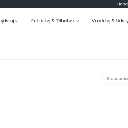
Hande
ejdstøj
Fritidstøj & Tilbehør
Værktøj & Udst