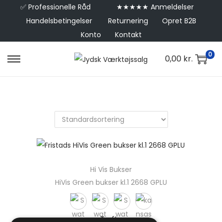
✅
Professionelle Råd
★★★★★ Anmeldelser
Handelsbetingelser
Returnering
Opret B2B
Konto
Kontakt
0
0,00
kr.
Hi Vis Bukser
HiVis Green bukser kl.1 2668 GPLU
Trofta