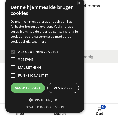
×
739,00
kr.
ekskl. moms |
923,75
kr.
inkl. moms
Denne hjemmeside bruger
cookies
Denne hjemmeside bruger cookies til at
forbedre brugeroplevelsen. Ved at bruge
vores hjemmeside giver du samtykke til alle
cookies i overensstemmelse med vores
cookiepolitik.
Læs mere
ABSOLUT NØDVENDIGE
Copyright © 2026
Jydsk Værktøjssalg
YDEEVNE
MÅLRETNING
FUNKTIONALITET
ACCEPTER ALLE
AFVIS ALLE
VIS DETALJER
0
POWERED BY COOKIESCRIPT
Shop
Search
Cart