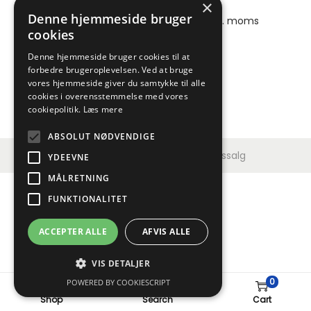
BATO ProfTool
×
Denne hjemmeside bruger
83,00
kr.
ekskl. moms |
103,75
kr.
inkl. moms
cookies
Denne hjemmeside bruger cookies til at
forbedre brugeroplevelsen. Ved at bruge
vores hjemmeside giver du samtykke til alle
cookies i overensstemmelse med vores
cookiepolitik.
Læs mere
ABSOLUT NØDVENDIGE
Copyright © 2026
Jydsk Værktøjssalg
YDEEVNE
MÅLRETNING
FUNKTIONALITET
ACCEPTER ALLE
AFVIS ALLE
VIS DETALJER
0
POWERED BY COOKIESCRIPT
Shop
Search
Cart