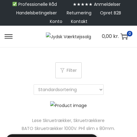
Professionelle Råd
★★★★★ Anmeldelser
Handelsbetingelser
Returnering
Opret B2B
Konto
Kontakt
0
0,00
kr.
Filter
Løse Skruetrækker
,
Skruetrækkere
BATO Skruetrækker 1000V. PH1 slim x 80mm.