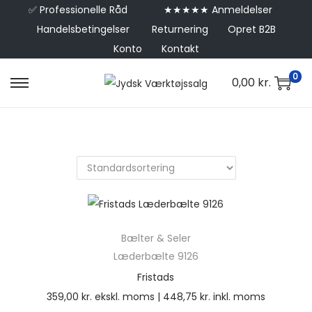
✅
Professionelle Råd
★★★★★ Anmeldelser
Handelsbetingelser
Returnering
Opret B2B
Konto
Kontakt
0
0,00
kr.
Bælter & Seler
Læderbælte 9126
Fristads
359,00
kr.
ekskl. moms |
448,75
kr.
inkl. moms