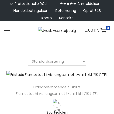
✅
Professionelle Råd
★★★★★ Anmeldelser
Handelsbetingelser
Returnering
Opret B2B
Konto
Kontakt
0
0,00
kr.
Brandhæmmende t-shirts
Flamestat hi vis langærmet t-shirt kl.1 7107 TFL
Svartedalen