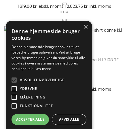
1.619,00
kr.
ekskl. moms |
2.023,75
kr.
inkl. moms
×
Denne hjemmeside bruger
cookies
Denne hjemmeside bruger cookies til at
Brandhæmmende t-shirts
forbedre brugeroplevelsen. Ved at bruge
vores hjemmeside giver du samtykke til alle
Flamestat high vis langærmet t-shirt dame kl.1 7108 TFL
cookies i overensstemmelse med vores
cookiepolitik.
Læs mere
ABSOLUT NØDVENDIGE
Svartedalen
YDEEVNE
1.619,00
kr.
ekskl. moms |
2.023,75
kr.
inkl. moms
MÅLRETNING
FUNKTIONALITET
ACCEPTER ALLE
AFVIS ALLE