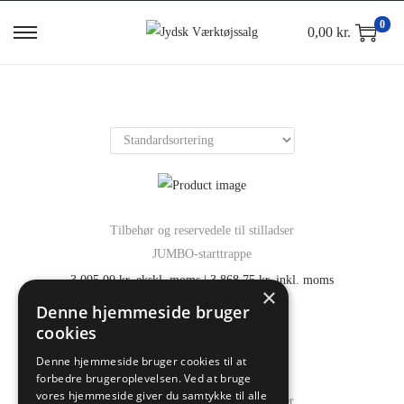
0
0,00
kr.
Tilbehør og reservedele til stilladser
JUMBO-starttrappe
3.095,00
kr.
ekskl. moms |
3.868,75
kr.
inkl. moms
×
Denne hjemmeside bruger
cookies
Denne hjemmeside bruger cookies til at
forbedre brugeroplevelsen. Ved at bruge
vores hjemmeside giver du samtykke til alle
Tilbehør og reservedele til stilladser