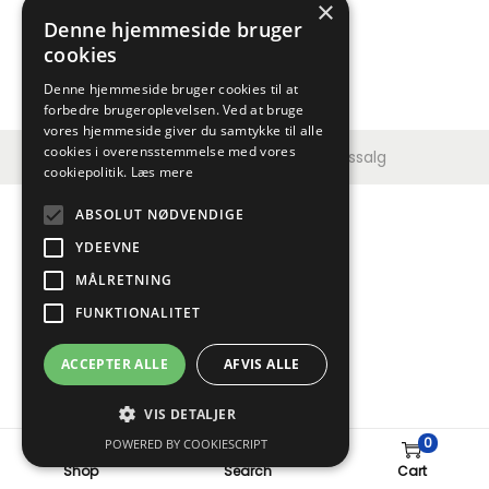
×
Denne hjemmeside bruger
cookies
Denne hjemmeside bruger cookies til at
forbedre brugeroplevelsen. Ved at bruge
vores hjemmeside giver du samtykke til alle
cookies i overensstemmelse med vores
Copyright © 2026
Jydsk Værktøjssalg
cookiepolitik.
Læs mere
ABSOLUT NØDVENDIGE
YDEEVNE
MÅLRETNING
FUNKTIONALITET
ACCEPTER ALLE
AFVIS ALLE
VIS DETALJER
0
POWERED BY COOKIESCRIPT
Shop
Search
Cart