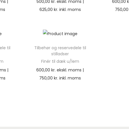
ms |
500,00
kr.
ekskl. moms |
600,00
k
oms
625,00
kr.
inkl. moms
750,0
le til
Tilbehør og reservedele til
stilladser
em
Finér til dæk u/lem
ms |
600,00
kr.
ekskl. moms |
oms
750,00
kr.
inkl. moms