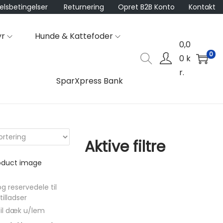
lsbetingelser
Returnering
Opret B2B Konto
Kontakt
yr
Hunde & Kattefoder
0,0
0
0
k
r.
SparXpress Bank
Aktive filtre
og reservedele til
tilladser
til dæk u/lem