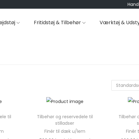
Hande
ejdstøj
Fritidstøj & Tilbehør
Værktøj & Udst
le til
Tilbehør og reservedele til
Tilbehør 
stilladser
s
em
Finér til dæk u/lem
Finér 