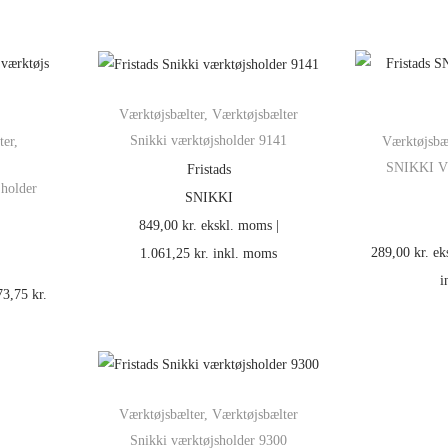
Værktøjsbælter
,
Værktøjsbælter
Snikki værktøjsholder 9141
ter
,
Værktøjsbæ
SNIKKI Væ
Fristads
holder
SNIKKI
849,00
kr.
ekskl. moms |
289,00
kr.
ek
1.061,25
kr.
inkl. moms
i
73,75
kr.
Værktøjsbælter
,
Værktøjsbælter
Snikki værktøjsholder 9300