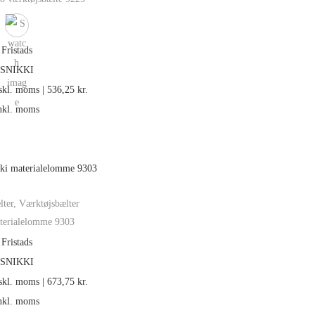
Fristads
SNIKKI
skl. moms |
536,25
kr.
nkl. moms
lter
,
Værktøjsbælter
terialelomme 9303
Fristads
SNIKKI
skl. moms |
673,75
kr.
nkl. moms