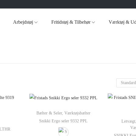
Arbejdstøj
Fritidstøj & Tilbehør
Værktøj & Ud
Bælter & Seler
,
Værktøjsbælter
Snikki Ergo seler 9332 PPL
Letvægt
Vær
9 LTHR
SNIKKI Ergo