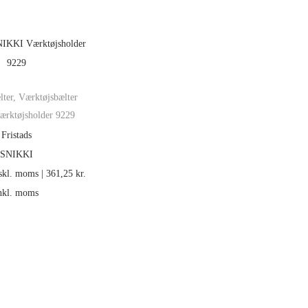
lter
,
Værktøjsbælter
rktøjsholder 9229
Fristads
SNIKKI
skl. moms |
361,25
kr.
nkl. moms