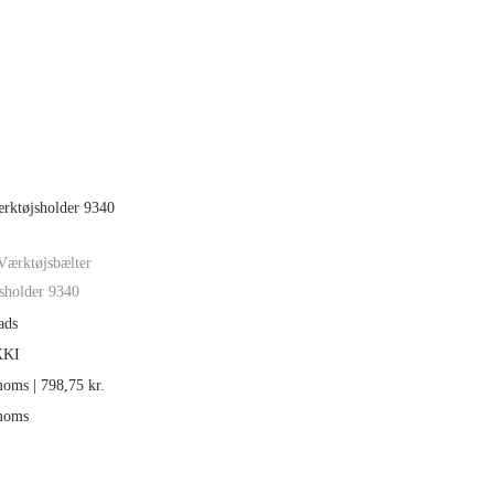
Værktøjsbælter
sholder 9340
ads
KKI
moms |
798,75
kr.
 moms