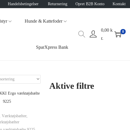
Handelsbetingelser
Returnering
Opret B2B Konto
Kontakt
styr
Hunde & Kattefoder
0,00
k
0
r.
SparXpress Bank
Aktive filtre
,
Værktøjsbælter
,
ktøjsbælter
 værktøjsbælte 9225