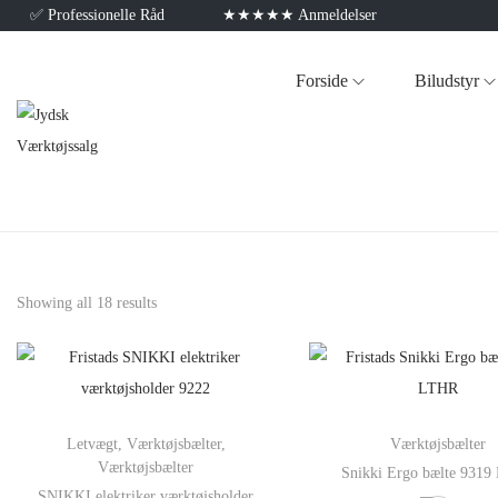
✅
Professionelle Råd
★★★★★ Anmeldelser
Forside
Biludstyr
Showing all 18 results
Letvægt
,
Værktøjsbælter
,
Værktøjsbælter
Værktøjsbælter
Snikki Ergo bælte 931
SNIKKI elektriker værktøjsholder