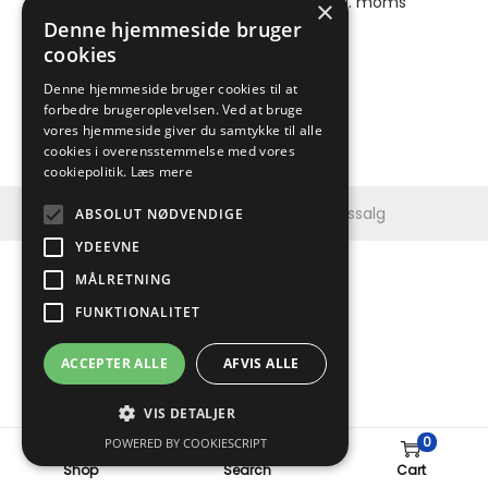
98,00
kr.
ekskl. moms |
122,50
kr.
inkl. moms
×
Denne hjemmeside bruger
cookies
Denne hjemmeside bruger cookies til at
forbedre brugeroplevelsen. Ved at bruge
vores hjemmeside giver du samtykke til alle
cookies i overensstemmelse med vores
cookiepolitik.
Læs mere
Copyright © 2026
Jydsk Værktøjssalg
ABSOLUT NØDVENDIGE
YDEEVNE
MÅLRETNING
FUNKTIONALITET
ACCEPTER ALLE
AFVIS ALLE
VIS DETALJER
0
POWERED BY COOKIESCRIPT
Shop
Search
Cart