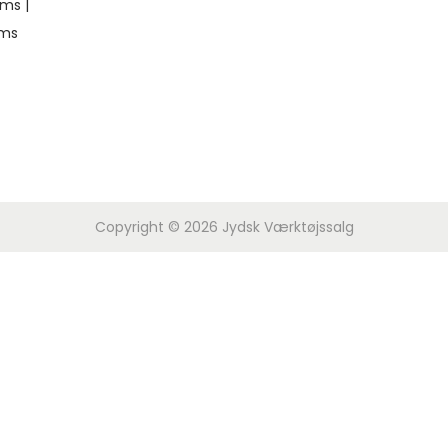
ms |
oms
Copyright © 2026
Jydsk Værktøjssalg