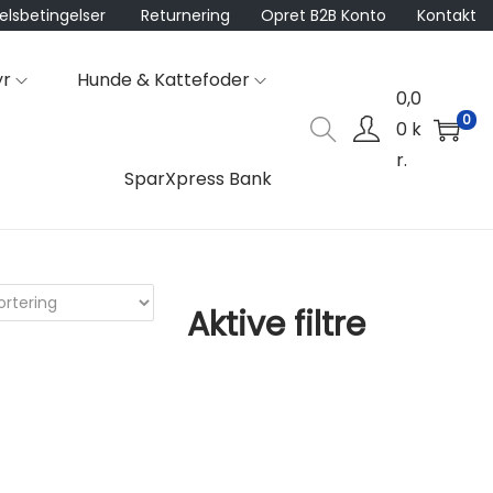
lsbetingelser
Returnering
Opret B2B Konto
Kontakt
yr
Hunde & Kattefoder
0,0
0
0
k
r.
SparXpress Bank
Aktive filtre