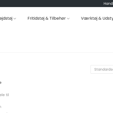
Hande
ejdstøj
Fritidstøj & Tilbehør
Værktøj & Udst
le til
m