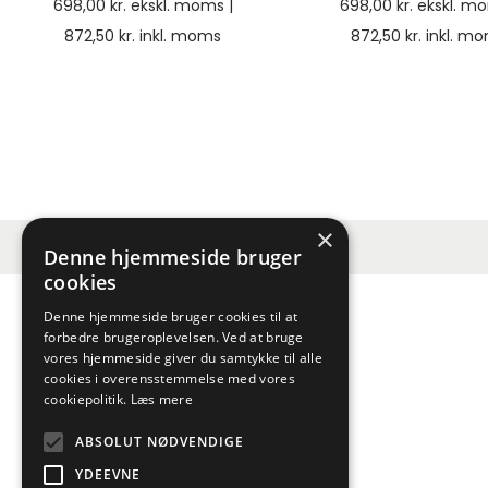
698,00
kr.
ekskl. moms |
698,00
kr.
ekskl. mo
872,50
kr.
inkl. moms
872,50
kr.
inkl. m
×
Denne hjemmeside bruger
cookies
Denne hjemmeside bruger cookies til at
forbedre brugeroplevelsen. Ved at bruge
vores hjemmeside giver du samtykke til alle
cookies i overensstemmelse med vores
cookiepolitik.
Læs mere
ABSOLUT NØDVENDIGE
YDEEVNE